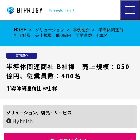
ハ
ン
バ
ー
HOME
ソリューション
事例紹介
半導体関連商
ガ
社 B社様 売上規模：850億円、従業員数：400名
ー
メ
ニ
事例紹介
ュ
ー
半導体関連商社 B社様 売上規模：850
を
億円、従業員数：400名
開
く
半導体関連商社 B社 様
ソリューション、製品・サービス
Hybrish