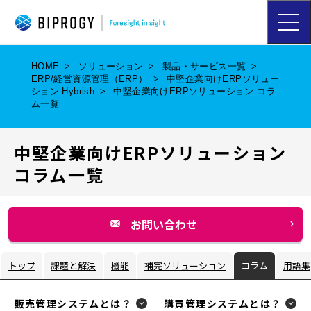
ハ
ン
バ
ー
HOME
ソリューション
製品・サービス一覧
ガ
ERP/経営資源管理（ERP）
中堅企業向けERPソリュー
ー
ション Hybrish
中堅企業向けERPソリューション コラ
メ
ム一覧
ニ
ュ
ー
中堅企業向けERPソリューション
を
開
コラム一覧
く
お問い合わせ
別
ウ
トップ
課題と解決
機能
補完ソリューション
コラム
用語集
ィ
ン
販売管理システムとは？
購買管理システムとは？