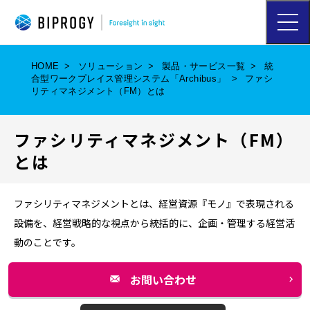
ハ
ン
バ
ー
HOME
ソリューション
製品・サービス一覧
統
ガ
合型ワークプレイス管理システム「Archibus」
ファシ
ー
リティマネジメント（FM）とは
メ
ニ
ュ
ファシリティマネジメント（FM）
ー
を
とは
開
く
ファシリティマネジメントとは、経営資源『モノ』で表現される
設備を、経営戦略的な視点から統括的に、企画・管理する経営活
動のことです。
お問い合わせ
別
ウ