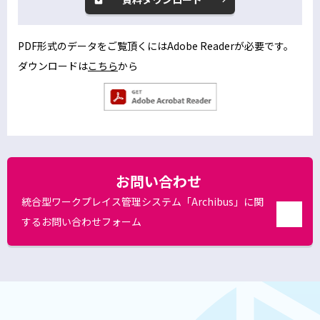
別
ウ
ィ
PDF形式のデータをご覧頂くにはAdobe Readerが必要です。
ン
ダウンロードは
こちら
から
別
ド
ウ
ウ
別
で
ィ
ウ
開
ン
ィ
く
ン
ド
ド
お問い合わせ
ウ
ウ
で
で
統合型ワークプレイス管理システム「Archibus」に関
開
く
開
するお問い合わせフォーム
別
く
ウ
ィ
ン
ド
ウ
で