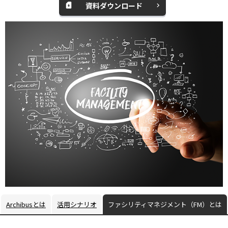
資料ダウンロード
別
ィ
ウ
ン
ィ
ド
ン
ウ
ド
で
ウ
開
で
く
開
く
Archibusとは
活用シナリオ
ファシリティマネジメント（FM）とは