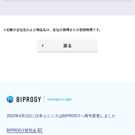
ウ
ィ
ン
ド
ウ
で
＊記載の会社名および商品名は、各社の商標または登録商標です。
開
く
戻る
2022年4月1日に日本ユニシスはBIPROGYへ商号変更しました
BIPROGY研究会