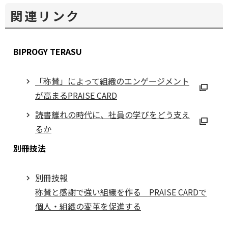
関連リンク
BIPROGY TERASU
「称賛」によって組織のエンゲージメント
が高まるPRAISE CARD
別
読書離れの時代に、社員の学びをどう支え
ウ
るか
ィ
別
別冊技法
ン
ウ
ド
ィ
ウ
別冊技報
ン
で
称賛と感謝で強い組織を作る PRAISE CARDで
ド
開
個人・組織の変革を促進する
ウ
く
で