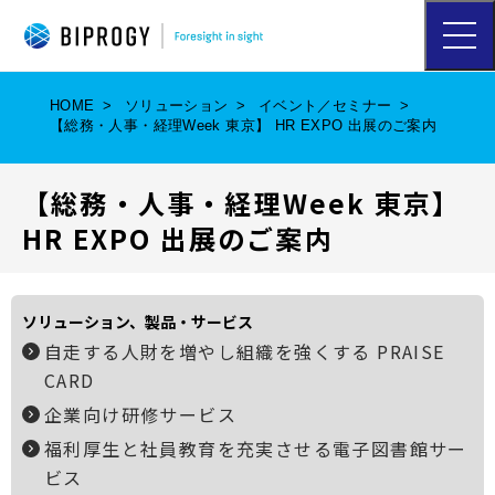
ハ
ン
バ
ー
HOME
ソリューション
イベント／セミナー
ガ
【総務・人事・経理Week 東京】 HR EXPO 出展のご案内
ー
メ
ニ
【総務・人事・経理Week 東京】
ュ
ー
HR EXPO 出展のご案内
を
開
く
ソリューション、製品・サービス
自走する人財を増やし組織を強くする PRAISE
CARD
企業向け研修サービス
福利厚生と社員教育を充実させる電子図書館サー
ビス