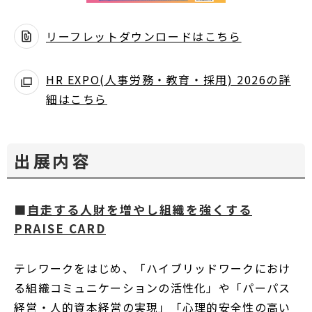
リーフレットダウンロードはこちら
別
ウ
HR EXPO(人事労務・教育・採用) 2026の詳
ィ
細はこちら
別
ン
ウ
ド
ィ
ウ
出展内容
ン
で
ド
開
ウ
く
■
自走する人財を増やし組織を強くする
で
PRAISE CARD
開
く
テレワークをはじめ、「ハイブリッドワークにおけ
る組織コミュニケーションの活性化」や「パーパス
経営・人的資本経営の実現」「心理的安全性の高い