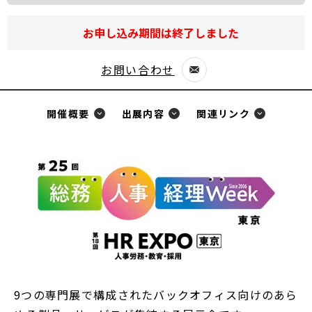
お申し込み期間は終了しました
お問い合わせ
別
ウ
開催概要
出展内容
関連リンク
ィ
ン
ド
ウ
で
開
く
9つの専門展で構成されたバックオフィス向けのあら