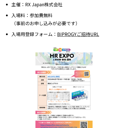
主催：RX Japan株式会社
入場料：参加費無料
（事前のお申し込みが必要です）
入場用登録フォーム：
BIPROGYご招待URL
別
ウ
ィ
ン
ド
ウ
で
開
く