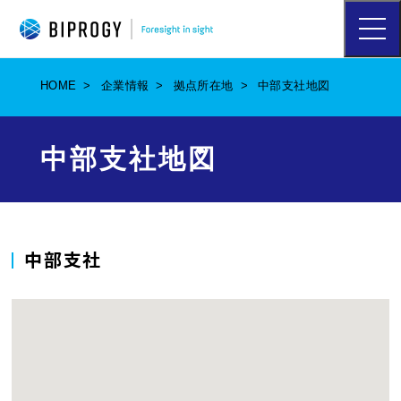
ハ
ン
バ
ー
HOME
企業情報
拠点所在地
中部支社地図
ガ
ー
メ
ニ
中部支社地図
ュ
ー
を
開
く
中部支社