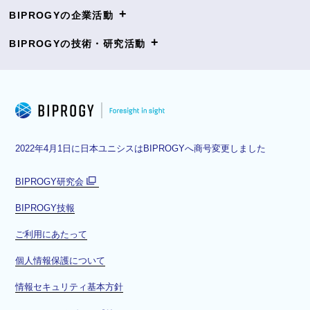
+
BIPROGYの企業活動
+
BIPROGYの技術・研究活動
2022年4月1日に日本ユニシスはBIPROGYへ商号変更しました
BIPROGY研究会
別
BIPROGY技報
ウ
ィ
ご利用にあたって
ン
ド
個人情報保護について
ウ
情報セキュリティ基本方針
で
開