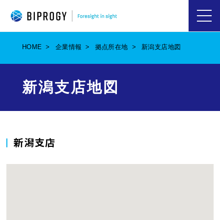
ハ
ン
バ
HOME
企業情報
拠点所在地
新潟支店地図
ー
ガ
ー
メ
新潟支店地図
ニ
ュ
ー
を
開
く
新潟支店