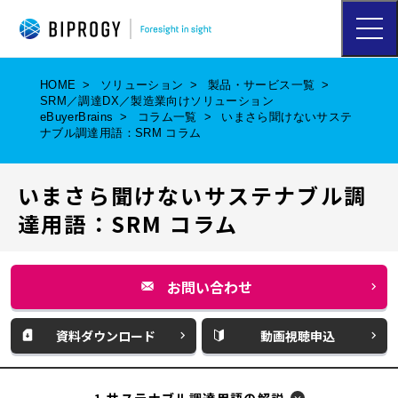
ハ
ン
バ
ー
HOME
ソリューション
製品・サービス一覧
ガ
SRM／調達DX／製造業向けソリューション
ー
eBuyerBrains
コラム一覧
いまさら聞けないサステ
メ
ナブル調達用語：SRM コラム
ニ
ュ
ー
いまさら聞けないサステナブル調
を
開
達用語：SRM コラム
く
お問い合わせ
別
ウ
資料ダウンロード
動画視聴申込
別
別
ィ
ウ
ウ
ン
ィ
ィ