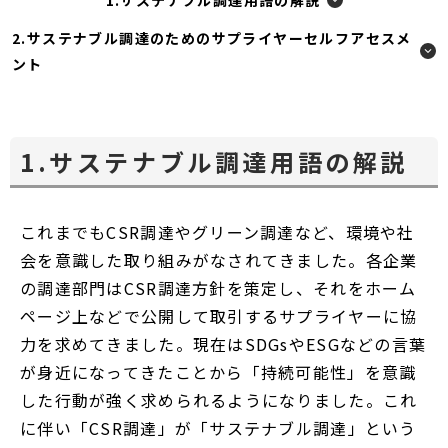
ド
1.サステナブル調達用語の解説
ン
ン
ウ
2.サステナブル調達のためのサプライヤーセルフアセスメ
ド
ド
で
ント
ウ
ウ
開
で
で
く
開
開
く
く
1.サステナブル調達用語の解説
これまでもCSR調達やグリーン調達など、環境や社
会を意識した取り組みがなされてきました。各企業
の調達部門はCSR調達方針を策定し、それをホーム
ページ上などで公開して取引するサプライヤーに協
力を求めてきました。現在はSDGsやESGなどの言葉
が身近になってきたことから「持続可能性」を意識
した行動が強く求められるようになりました。これ
に伴い「CSR調達」が「サステナブル調達」という