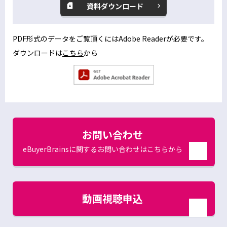
資料ダウンロード
別
ウ
ィ
PDF形式のデータをご覧頂くにはAdobe Readerが必要です。
ン
ダウンロードは
こちら
から
別
ド
ウ
ウ
別
で
ィ
ウ
開
ン
ィ
く
ン
ド
ド
お問い合わせ
ウ
ウ
で
で
eBuyerBrainsに関するお問い合わせはこちらから
開
く
別
開
ウ
く
ィ
ン
動画視聴申込
ド
ウ
別
で
ウ
開