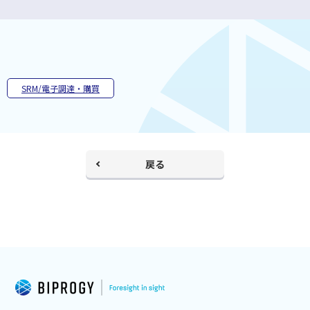
ィ
く
ン
ド
ウ
で
開
く
SRM/電子調達・購買
戻る