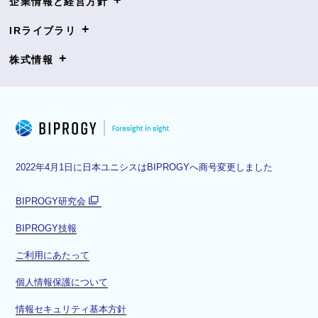
+
企業情報と経営方針
+
IRライブラリ
+
株式情報
2022年4月1日に日本ユニシスはBIPROGYへ商号変更しました
BIPROGY研究会
別
BIPROGY技報
ウ
ィ
ご利用にあたって
ン
ド
個人情報保護について
ウ
情報セキュリティ基本方針
で