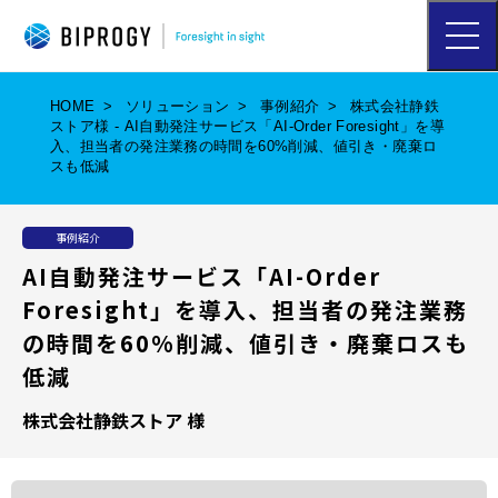
ハ
ン
バ
ー
HOME
ソリューション
事例紹介
株式会社静鉄
ガ
ストア様 - AI自動発注サービス「AI-Order Foresight」を導
ー
入、担当者の発注業務の時間を60%削減、値引き・廃棄ロ
メ
スも低減
ニ
ュ
ー
事例紹介
を
開
AI自動発注サービス「AI-Order
く
Foresight」を導入、担当者の発注業務
の時間を60%削減、値引き・廃棄ロスも
低減
株式会社静鉄ストア 様