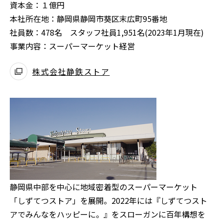
資本金：１億円
本社所在地：静岡県静岡市葵区末広町95番地
社員数：478名 スタッフ社員1,951名(2023年1月現在)
事業内容：スーパーマーケット経営
株式会社静鉄ストア
別
ウ
ィ
ン
ド
ウ
で
開
静岡県中部を中心に地域密着型のスーパーマーケット
く
「しずてつストア」を展開。2022年には『しずてつスト
アでみんなをハッピーに。』をスローガンに百年構想を