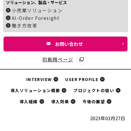
ソリューション、製品・サービス
小売業ソリューション
AI-Order Foresight
働き方改革
お問い合わせ
別
ウ
印刷用ページ
別
ィ
ウ
ン
INTERVIEW
USER PROFILE
ィ
ド
ン
ウ
導入ソリューション概要
プロジェクトの狙い
ド
で
導入経緯
導入効果
今後の展望
ウ
開
で
く
2023年03月27日
開
く