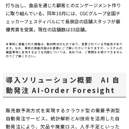
打ち出し、食品を通じた顧客とのエンゲージメント作り
に取り組んでいる。同年10月には、CGCグループ全国チ
ェッカーフェスティバルにて長泉店の店舗スタッフが最
優秀賞を受賞。現在の店舗数は33店舗。
本事例に掲載された情報は、取材時点のものであり、変更されている可能性があり
ます。なお、事例の掲載内容はお客様にご了解いただいておりますが、システムの
機密事項に言及するような内容については、当社では、ご質問をお受けできません
のでご了解ください。
導入ソリューション概要 AI 自
動発注 AI-Order Foresight
販売数予測方式を実現するクラウド型の需要予測型
自動発注サービス。統計解析とAI技術を活用した自
動発注により、欠品や廃棄ロス、人手不足といった