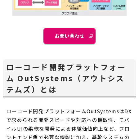
お問い合わせ
別
ウ
ィ
ン
ローコード開発プラットフォー
ド
ム OutSystems（アウトシス
ウ
で
テムズ）とは
開
く
ローコード開発プラットフォームOutSystemsはDX
で求められる開発スピードや対応への機敏性、モバ
イルUIの柔軟な開発による体験価値向上など、フロ
ントエンド側で必要な機能に加え、基幹システムの