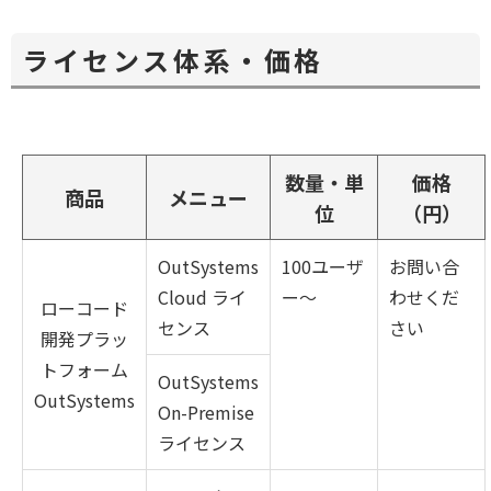
ィ
ン
ライセンス体系・価格
ド
ウ
で
開
く
数量・単
価格
商品
メニュー
位
（円）
OutSystems
100ユーザ
お問い合
Cloud ライ
ー～
わせくだ
ローコード
センス
さい
開発プラッ
トフォーム
OutSystems
OutSystems
On-Premise
ライセンス