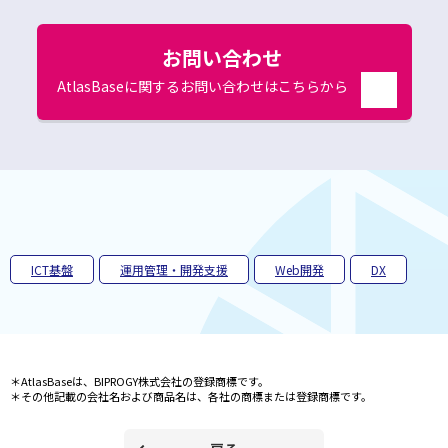
ド
ウ
で
お問い合わせ
開
AtlasBaseに関するお問い合わせはこちらから
く
別
ウ
ィ
ン
ド
ウ
で
開
く
ICT基盤
運用管理・開発支援
Web開発
DX
＊AtlasBaseは、BIPROGY株式会社の登録商標です。
＊その他記載の会社名および商品名は、各社の商標または登録商標です。