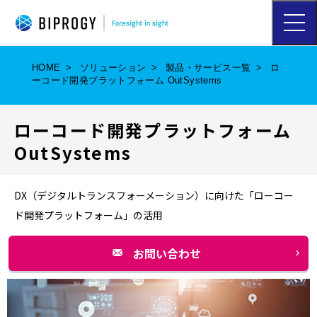
ハ
ン
バ
ー
HOME
ソリューション
製品・サービス一覧
ロ
ガ
ーコード開発プラットフォーム OutSystems
ー
メ
ニ
ローコード開発プラットフォーム
ュ
ー
OutSystems
を
開
く
DX（デジタルトランスフォーメーション）に向けた「ローコー
ド開発プラットフォーム」の活用
お問い合わせ
別
ウ
ィ