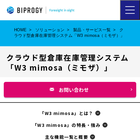
ハ
ン
バ
ー
HOME
ソリューション
製品・サービス一覧
ク
ガ
ラウド型倉庫在庫管理システム「W3 mimosa（ミモザ）」
ー
メ
ニ
クラウド型倉庫在庫管理システム
ュ
ー
「W3 mimosa（ミモザ）」
を
開
く
お問い合わせ
別
ウ
ィ
「W3 mimosa」とは？
ン
「W3 mimosa」の特長・強み
ド
主な機能一覧と概要
ウ