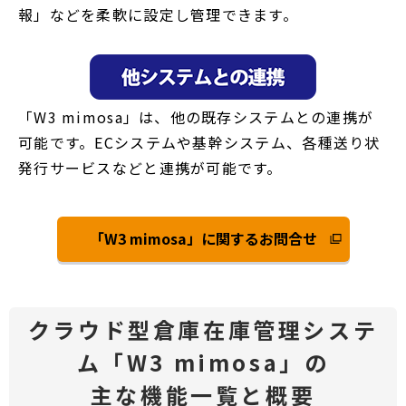
報」などを柔軟に設定し管理できます。
「W3 mimosa」は、他の既存システムとの連携が
可能です。ECシステムや基幹システム、各種送り状
発行サービスなどと連携が可能です。
「W3 mimosa」に関するお問合せ
別
ウ
ィ
ン
クラウド型倉庫在庫管理システ
ド
ム「W3 mimosa」の
ウ
で
主な機能一覧と概要
開