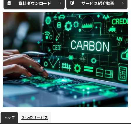
資料ダウンロード
サービス紹介動画
別
別
ィ
ウ
ウ
ン
ィ
ィ
ド
ン
ン
ウ
ド
ド
で
ウ
ウ
開
で
で
く
開
開
く
く
トップ
３つのサービス