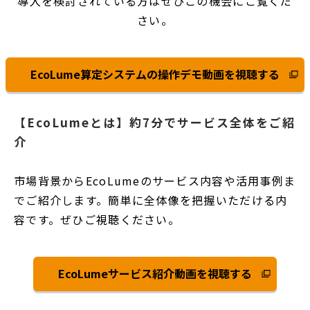
導入を検討されている方はぜひこの機会にご覧くだ
さい。
EcoLume算定システムの操作デモ動画を視聴する
別
ウ
ィ
【EcoLumeとは】約7分でサービス全体をご紹
ン
介
ド
ウ
市場背景からEcoLumeのサービス内容や活用事例ま
で
開
でご紹介します。簡単に全体像を把握いただける内
く
容です。ぜひご視聴ください。
EcoLumeサービス紹介動画を視聴する
別
ウ