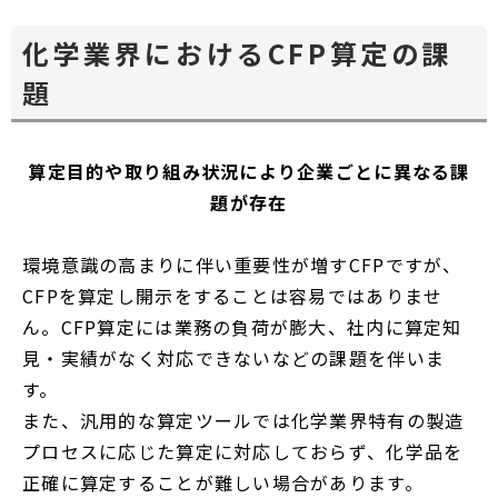
ィ
ン
化学業界におけるCFP算定の課
ド
題
ウ
で
開
く
算定目的や取り組み状況により企業ごとに異なる課
題が存在
環境意識の高まりに伴い重要性が増すCFPですが、
CFPを算定し開示をすることは容易ではありませ
ん。CFP算定には業務の負荷が膨大、社内に算定知
見・実績がなく対応できないなどの課題を伴いま
す。
また、汎用的な算定ツールでは化学業界特有の製造
プロセスに応じた算定に対応しておらず、化学品を
正確に算定することが難しい場合があります。