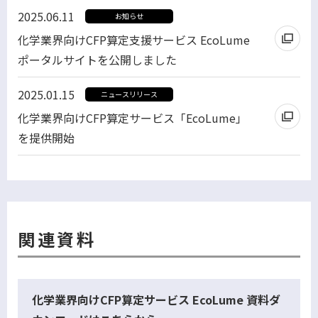
2025.06.11
お知らせ
化学業界向けCFP算定支援サービス EcoLume
ポータルサイトを公開しました
別
2025.01.15
ニュースリリース
ウ
化学業界向けCFP算定サービス「EcoLume」
ィ
を提供開始
ン
ド
ウ
で
開
関連資料
く
化学業界向けCFP算定サービス EcoLume 資料ダ