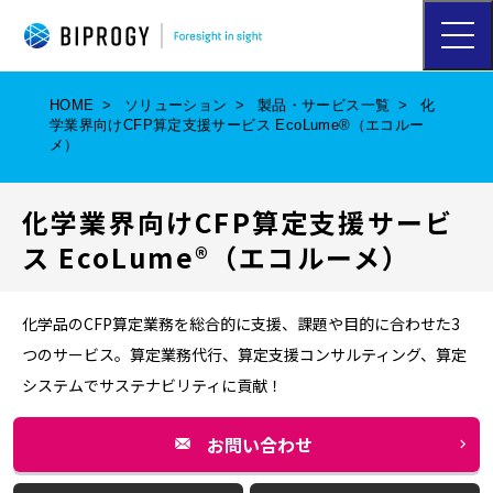
ハ
ン
バ
ー
HOME
ソリューション
製品・サービス一覧
化
ガ
学業界向けCFP算定支援サービス EcoLume®（エコルー
ー
メ）
メ
ニ
ュ
化学業界向けCFP算定支援サービ
ー
を
ス EcoLume®（エコルーメ）
開
く
化学品のCFP算定業務を総合的に支援、課題や目的に合わせた3
つのサービス。算定業務代行、算定支援コンサルティング、算定
システムでサステナビリティに貢献！
お問い合わせ
別
ウ