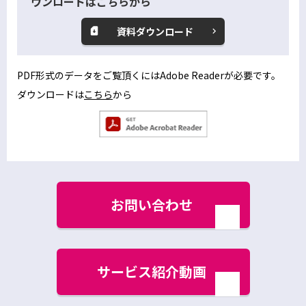
ウンロードはこちらから
資料ダウンロード
別
ウ
ィ
PDF形式のデータをご覧頂くにはAdobe Readerが必要です。
ン
ダウンロードは
こちら
から
別
ド
ウ
ウ
別
で
ィ
ウ
開
ン
ィ
く
ン
ド
ド
お問い合わせ
ウ
ウ
で
別
で
開
ウ
く
開
ィ
ン
く
サービス紹介動画
ド
ウ
別
で
ウ