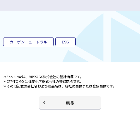
開
ィ
く
ン
ド
ウ
で
開
く
カーボンニュートラル
ESG
＊EcoLumeは、BIPROGY株式会社の登録商標です。
＊CFP-TOMO は住友化学株式会社の登録商標です。
＊その他記載の会社名および商品名は、各社の商標または登録商標です。
戻る