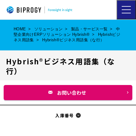
ハ
ン
バ
ー
HOME
ソリューション
製品・サービス一覧
中
ガ
堅企業向けERPソリューション Hybrish®
Hybrishビジ
ー
ネス用語集
Hybrish®ビジネス用語集（な行）
メ
ニ
ュ
Hybrish®ビジネス用語集（な
ー
を
行）
開
く
お問い合わせ
別
ウ
ィ
入庫番号
ン
ド