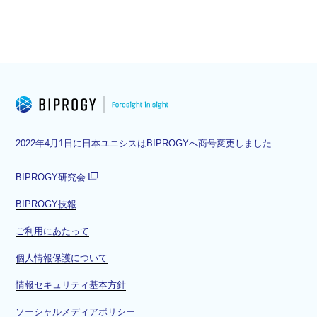
2022年4月1日に日本ユニシスはBIPROGYへ商号変更しました
BIPROGY研究会
別
BIPROGY技報
ウ
ィ
ご利用にあたって
ン
ド
個人情報保護について
ウ
情報セキュリティ基本方針
で
開
ソーシャルメディアポリシー