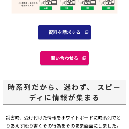
資料を請求する
別
ウ
ィ
ン
問い合わせる
別
ド
ウ
ウ
ィ
で
ン
開
時系列だから、迷わず、 スピー
ド
く
ディに情報が集まる
ウ
で
開
く
災害時、受け付けた情報をホワイトボードに時系列でと
りあえず殴り書く――その行為をそのまま画面にしました。