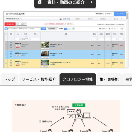
資料・動画のご紹介
ィ
ン
ド
ウ
で
開
く
トップ
サービス・機能紹介
クロノロジー機能
集計表機能
事