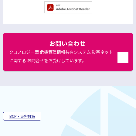
別
ウ
別
ィ
ウ
ン
ィ
ン
ド
ド
お問い合わせ
ウ
ウ
で
で
クロノロジー型 危機管理情報共有システム 災害ネット
開
く
開
に関する お問合せをお受けしています。
別
く
ウ
ィ
ン
ド
ウ
で
開
く
BCP・災害対策