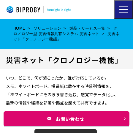
ハ
ン
バ
ー
HOME
ソリューション
製品・サービス一覧
ク
ガ
ロノロジー型 災害情報共有システム 災害ネット
災害ネ
ー
ット「クロノロジー機能」
メ
ニ
ュ
災害ネット「クロノロジー機能」
ー
を
開
く
いつ、どこで、何が起こったか、誰が対応しているか――。
メモ、ホワイトボード、模造紙に散在する時系列情報を、
「ホワイトボードにそのまま書き込む」感覚でデータ化し、
最新の情報や経緯を部署や拠点を超えて共有できます。
お問い合わせ
別
ウ