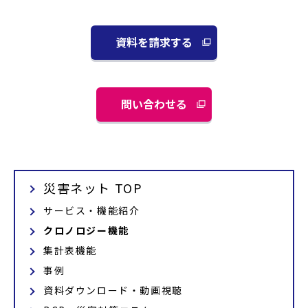
資料を請求する
別
ウ
ィ
ン
問い合わせる
別
ド
ウ
ウ
ィ
で
ン
開
ド
く
災害ネット TOP
ウ
で
サービス・機能紹介
開
クロノロジー機能
く
集計表機能
事例
資料ダウンロード・動画視聴