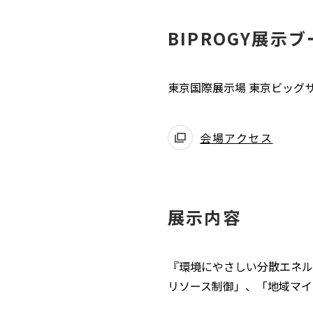
BIPROGY展示
東京国際展示場 東京ビッグサ
会場アクセス
別
ウ
ィ
ン
展示内容
ド
ウ
で
『環境にやさしい分散エネル
開
リソース制御」、「地域マイ
く