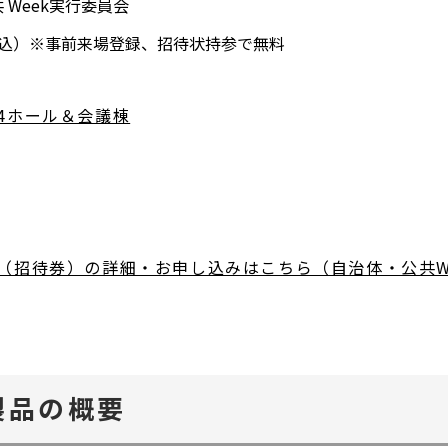
 Week実行委員会
（税込）※事前来場登録、招待状持参で無料
4ホール＆会議棟
別
ウ
ィ
別
ン
ウ
ド
ィ
（招待券）の詳細・お申し込みはこちら（自治体・公共We
ウ
ン
で
ド
開
ウ
く
で
展製品の概要
開
く