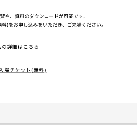
覧や、資料のダウンロードが可能です。
無料)をお申し込みをいただき、ご来場ください。
製品の詳細はこちら
別
ウ
ィ
入場チケット(無料)
別
ン
ウ
ド
ィ
ウ
ン
で
ド
開
ウ
く
で
開