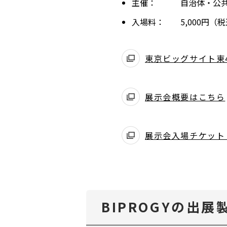
主催：
自治体・公共
入場料：
5,000円
東京ビッグサイト東
展示会概要はこちら
展示会入場チケット
BIPROGYの出