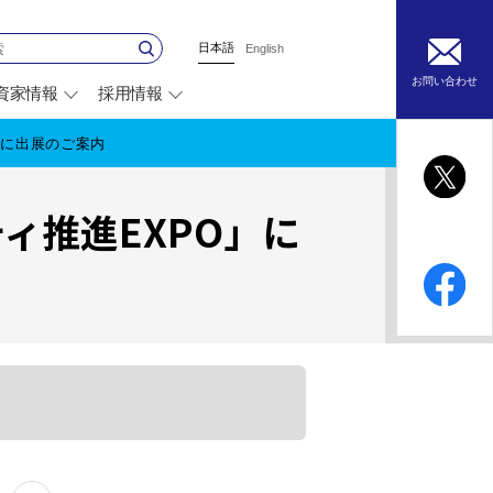
日本語
English
お問い合わせ
資家情報
採用情報
別
ウ
ィ
O」に出展のご案内
ン
ド
ウ
ティ推進EXPO」に
で
開
く