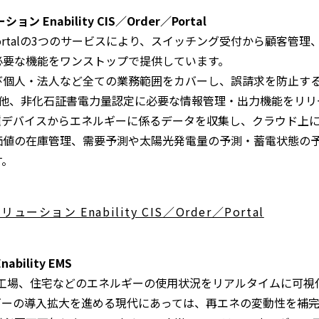
 Enability CIS／Order／Portal
Order、Portalの3つのサービスにより、スイッチング受付から顧
必要な機能をワンストップで提供しています。
び個人・法人など全ての業務範囲をカバーし、誤請求を防止す
の他、非化石証書電力量認定に必要な情報管理・出力機能をリ
種デバイスからエネルギーに係るデータを収集し、クラウド上
価値の在庫管理、需要予測や太陽光発電量の予測・蓄電状態の
す。
ション Enability CIS／Order／Portal
ility EMS
は、ビルや工場、住宅などのエネルギーの使用状況をリアルタイムに
ギーの導入拡大を進める現代にあっては、再エネの変動性を補