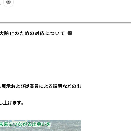
せ
別
ウ
ィ
ン
大防止のための対応について
ド
ウ
で
開
く
ネル展示および従業員による説明などの出
し上げます。