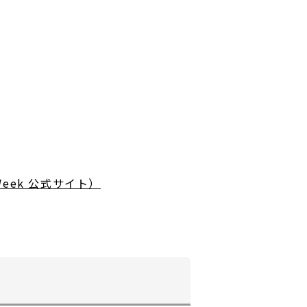
ek 公式サイト）
別
ウ
ィ
ン
ド
ウ