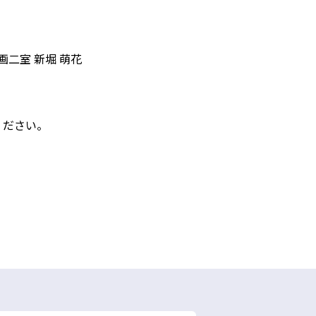
二室 新堀 萌花
ください。