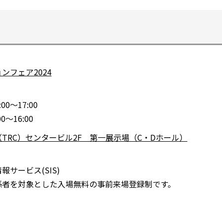
ンフェア2024
別
ウ
00～17:00
ィ
0～16:00
ン
TRC）センタービル2F 第一展示場（C・Dホール）
ド
別
ウ
ウ
で
情報サービス
(SIS)
ィ
開
係者を対象とした入場無料の事前来場登録制です。
ン
く
ド
ウ