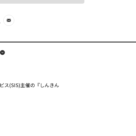
せ
別
ウ
ィ
ン
ド
ウ
で
開
ビス(SIS)主催の『しんきん
く