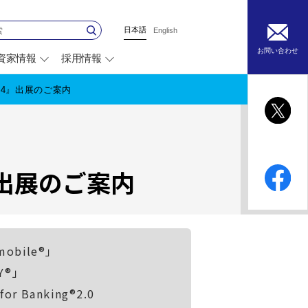
日本語
English
お問い合わせ
資家情報
採用情報
別
ウ
ィ
24』出展のご案内
ン
ド
ウ
で
開
く
出展のご案内
bile®」
Y®」
Banking®2.0