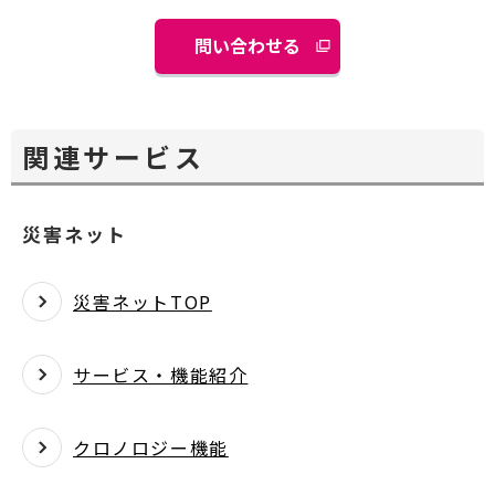
ィ
ン
問い合わせる
別
ド
ウ
ウ
ィ
で
ン
開
関連サービス
ド
く
ウ
で
災害ネット
開
く
災害ネットTOP
サービス・機能紹介
クロノロジー機能