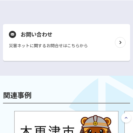
お問い合わせ
災害ネットに関するお問合せはこちらから
別
ウ
ィ
ン
ド
ウ
で
関連事例
開
く