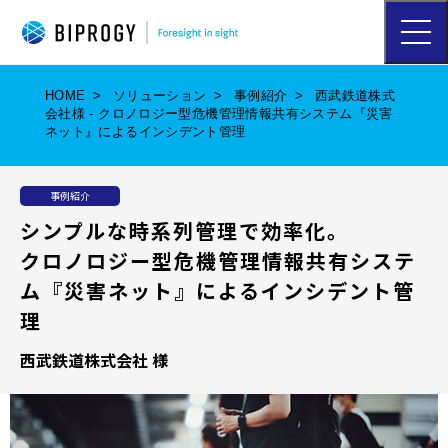
ハ
ン
バ
ー
HOME
ソリューション
事例紹介
西武鉄道株式
ガ
会社様 - クロノロジー型危機管理情報共有システム『災害
ー
ネット』によるインシデント管理
メ
ニ
ュ
事例紹介
ー
を
シンプルな時系列管理で効率化。
開
クロノロジー型危機管理情報共有システ
く
ム『災害ネット』によるインシデント管
理
西武鉄道株式会社 様