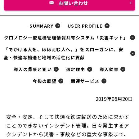
お問い合わせ
別
ウ
ィ
SUMMARY
USER PROFILE
ン
クロノロジー型危機管理情報共有システム「災害ネット」
ド
「でかける人を、ほほえむ人へ。」をスローガンに、安
ウ
全・快適な輸送と地域の活性化に貢献
で
開
導入の背景と狙い
選定理由
導入効果
く
今後の展望
関連サービス
2019年06月20日
安全・安定、そして快適な鉄道輸送のために欠かす
ことのできないインシデント管理。日々発生するア
クシデントから災害・事故などの重大な事象まで、