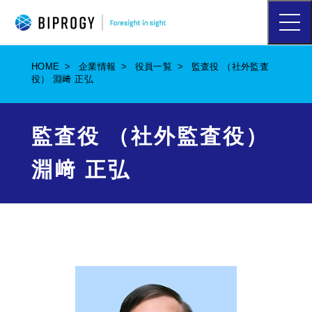
ハ
ン
バ
ー
HOME
企業情報
役員一覧
監査役 （社外監査
ガ
役） 淵﨑 正弘
ー
メ
ニ
ュ
監査役 （社外監査役）
ー
を
淵﨑 正弘
開
く