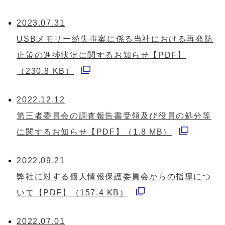
別
ウ
ウ
2023.07.31
で
ィ
USBメモリー紛失事案に係る当社における再発防
開
ン
止策の進捗状況に関するお知らせ
【PDF】
く
ド
（230.8 KB）
別
ウ
ウ
2022.12.12
で
ィ
第三者委員会の調査報告書受領及び役員の処分等
開
ン
に関するお知らせ
【PDF】（1.8 MB）
く
別
ド
ウ
2022.09.21
ウ
ィ
弊社に対する個人情報保護委員会からの指導につ
で
ン
いて
【PDF】（157.4 KB）
開
別
ド
く
ウ
2022.07.01
ウ