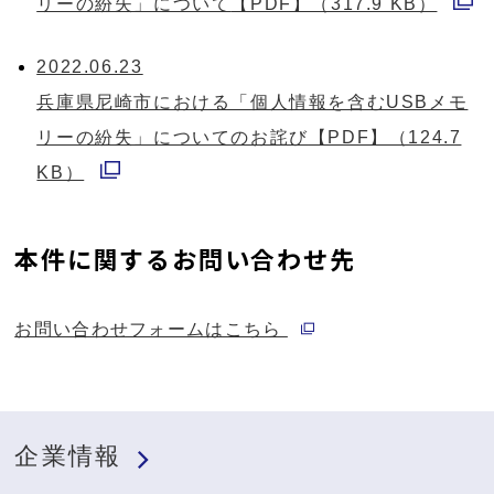
リーの紛失」について
【PDF】（317.9 KB）
開
別
ド
く
ウ
2022.06.23
ウ
ィ
兵庫県尼崎市における「個人情報を含むUSBメモ
で
ン
リーの紛失」についてのお詫び
【PDF】（124.7
開
ド
KB）
く
別
ウ
ウ
で
本件に関するお問い合わせ先
ィ
開
ン
く
別ウィンドウで開く
お問い合わせフォームはこちら
ド
ウ
で
開
企業情報
く