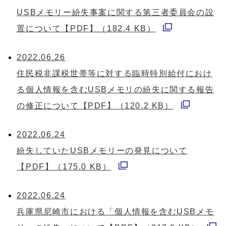
ィ
USBメモリー紛失事案に関する第三者委員会の設
で
ン
置について
【PDF】（182.4 KB）
開
別
ド
く
ウ
2022.06.26
ウ
ィ
住民税非課税世帯等に対する臨時特別給付におけ
で
ン
る個人情報を含むUSBメモリの紛失に関する報告
開
ド
の修正について
【PDF】（120.2 KB）
く
別
ウ
ウ
2022.06.24
で
ィ
紛失していたUSBメモリーの発見について
開
ン
【PDF】（175.0 KB）
く
別
ド
ウ
2022.06.24
ウ
ィ
兵庫県尼崎市における「個人情報を含むUSBメモ
で
ン