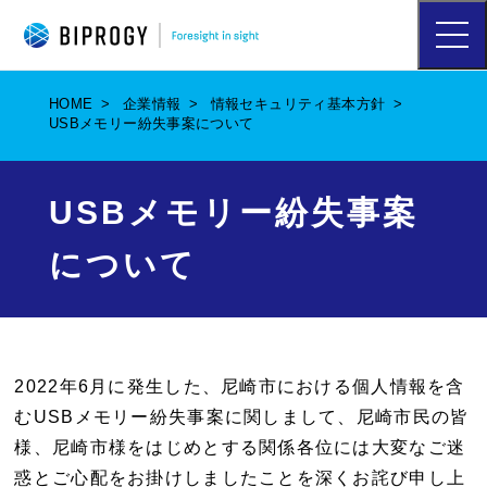
ハ
ン
バ
ー
HOME
企業情報
情報セキュリティ基本方針
ガ
USBメモリー紛失事案について
ー
メ
ニ
ュ
USBメモリー紛失事案
ー
を
について
開
く
2022年6月に発生した、尼崎市における個人情報を含
むUSBメモリー紛失事案に関しまして、尼崎市民の皆
様、尼崎市様をはじめとする関係各位には大変なご迷
惑とご心配をお掛けしましたことを深くお詫び申し上