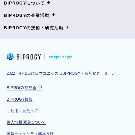
+
BIPROGYについて
+
BIPROGYの企業活動
+
BIPROGYの技術・研究活動
2022年4月1日に日本ユニシスはBIPROGYへ商号変更しました
BIPROGY研究会
別
BIPROGY技報
ウ
ィ
ご利用にあたって
ン
ド
個人情報保護について
ウ
情報セキュリティ基本方針
で