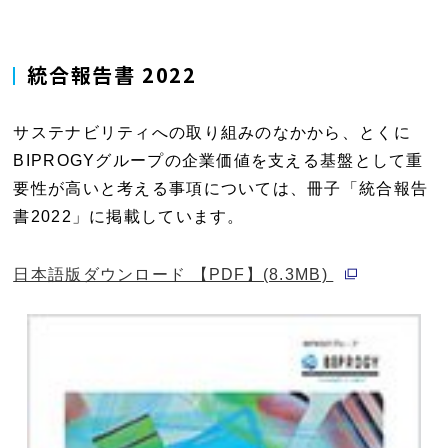
で
ウ
ン
ウ
開
ィ
ド
で
統合報告書 2022
く
ン
ウ
開
ド
で
く
サステナビリティへの取り組みのなかから、とくに
ウ
開
BIPROGYグループの企業価値を支える基盤として重
で
く
要性が高いと考える事項については、冊子「統合報告
開
書2022」に掲載しています。
く
別ウィンドウ
日本語版ダウンロード 【PDF】(8.3MB)