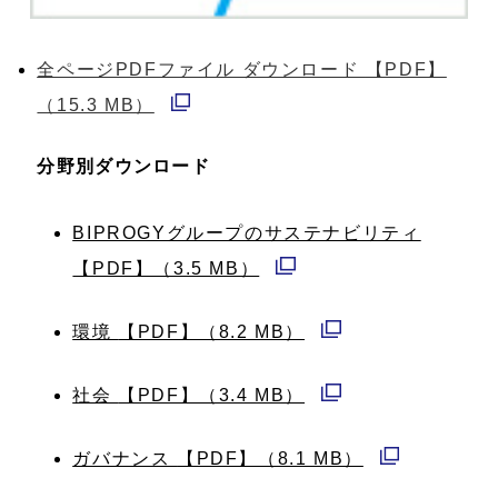
全ページPDFファイル ダウンロード
【PDF】
（15.3 MB）
別
ウ
分野別ダウンロード
ィ
BIPROGYグループのサステナビリティ
ン
【PDF】（3.5 MB）
ド
別
ウ
ウ
環境
【PDF】（8.2 MB）
で
別
ィ
開
ウ
社会
【PDF】（3.4 MB）
ン
く
別
ィ
ド
ウ
ガバナンス
【PDF】（8.1 MB）
ン
ウ
別
ィ
ド