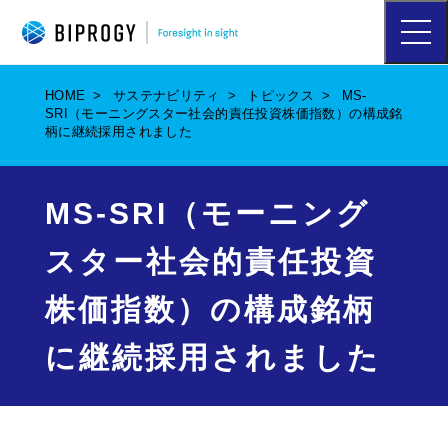
ハ
ン
バ
ー
HOME
サステナビリティ
トピックス
MS-
ガ
SRI（モーニングスター社会的責任投資株価指数）の構成銘
ー
柄に継続採用されました
メ
ニ
ュ
ー
MS-SRI（モーニング
を
開
スター社会的責任投資
く
株価指数）の構成銘柄
に継続採用されました