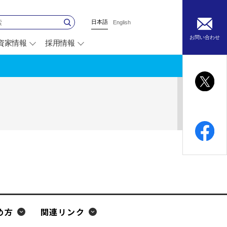
日本語
English
お問い合わせ
資家情報
採用情報
別
ウ
ィ
ン
ド
ウ
で
開
く
め方
関連リンク