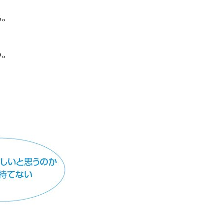
る。
い。