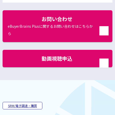
開
ン
ィ
く
ン
ド
ド
お問い合わせ
ウ
ウ
で
で
eBuyerBrains Plusに関するお問い合わせはこちらか
開
く
開
ら
別
く
ウ
ィ
ン
動画視聴申込
ド
ウ
別
で
ウ
開
ィ
く
ン
ド
ウ
で
開
く
SRM/電子調達・購買