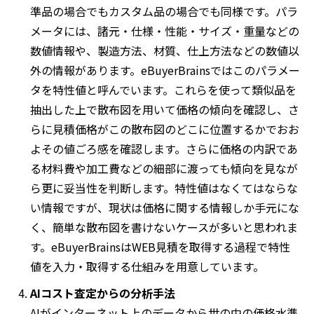
準品の場合でもカスタム品の場合でも同様です。パラ
メータには、諸元・仕様・性能・サイズ・重量などの
数値情報や、製造方法、材質、仕上方法などの数値以
外の情報があります。eBuyerBrainsではこのパラメー
タを特性値と呼んでいます。これらを使って類似品を
抽出した上で散布図を用いて価格の傾向を確認し、さ
らに見積価格がこの散布図のどこに位置するかでおお
よその値ごろ感を確認します。さらに価格の内訳であ
る材料費や加工費などの細部に渡っても傾向を見なが
ら更に妥当性を判断します。特性値はなくてはならな
い情報ですが、現状は価格に関する情報しか手元にな
く、簡単な散布図を書けないケースが多いと思われま
す。eBuyerBrainsはWEB見積を取得する過程で特性
値を入力・取得する仕組みを用意しています。
AIコスト査定からの分析手法
AIがインターネット上のデータから世の中の価格水準