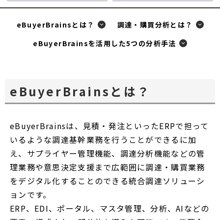
ウ
ウ
ン
ィ
ィ
ド
eBuyerBrainsとは？
調達・購買分析とは？
ン
ン
ウ
eBuyerBrainsを活用した5つの分析手法
ド
ド
で
ウ
ウ
開
で
で
く
開
開
eBuyerBrainsとは？
く
く
eBuyerBrainsは、見積・発注といったERPで担って
いるような調達基幹業務を行うことができるに加
え、サプライヤー管理機能、調達分析機能などの管
理業務や意思決定支援まで広範囲に調達・購買業務
をデジタル化することのできる統合調達ソリューシ
ョンです。
ERP、EDI、ポータル、マスタ管理、分析、AIなどの