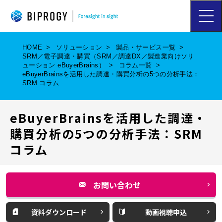
ハ
ン
バ
ー
HOME
ソリューション
製品・サービス一覧
ガ
SRM／電子調達・購買（SRM／調達DX／製造業向けソリ
ー
ューション eBuyerBrains）
コラム一覧
メ
eBuyerBrainsを活用した調達・購買分析の5つの分析手法：
ニ
SRM コラム
ュ
ー
を
eBuyerBrainsを活用した調達・
開
く
購買分析の5つの分析手法：SRM
コラム
お問い合わせ
別
ウ
資料ダウンロード
動画視聴申込
別
別
ィ