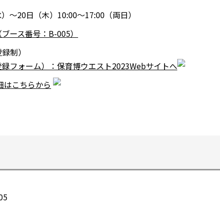
水）～20日（木）10:00～17:00（両日）
ース番号：B-005）
別
登録制）
ウ
録フォーム）：保育博ウエスト2023Webサイトへ
ィ
別
詳細はこちらから
ン
ウ
別
ド
ィ
ウ
ウ
ン
ィ
で
ド
ン
開
ウ
ド
く
で
ウ
開
で
く
開
05
く