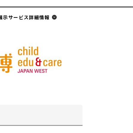
ィ
ン
展示サービス詳細情報
ド
ウ
で
開
く