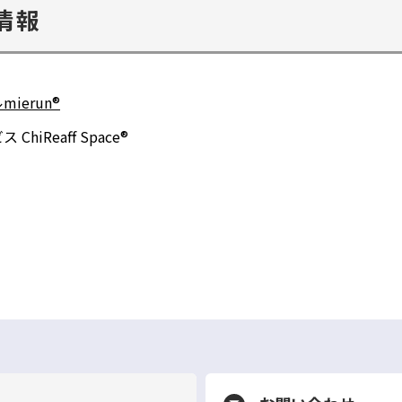
情報
ド
ウ
で
開
erun®
く
iReaff Space®