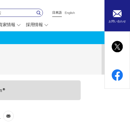
日本語
English
お問い合わせ
資家情報
採用情報
別
ウ
ィ
ン
ド
ウ
で
開
く
n®
せ
別
ウ