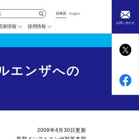
日本語
English
お問い合わせ
資家情報
採用情報
別
ウ
ィ
ン
ド
ウ
で
開
ルエンザへの
く
2009年4月30日更新
新型インフルエンザ対策本部