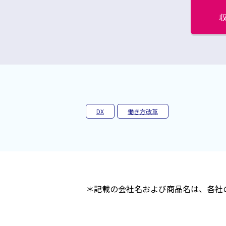
別
ウ
ィ
ン
ド
ウ
で
開
く
DX
働き方改革
＊記載の会社名および商品名は、各社