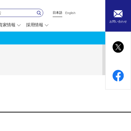
日本語
English
お問い合わせ
資家情報
採用情報
別
ウ
ィ
ン
ド
ウ
で
開
く