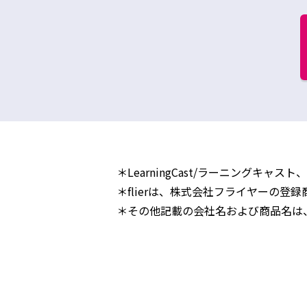
＊LearningCast/ラーニングキャスト、
＊flierは、株式会社フライヤーの登
＊その他記載の会社名および商品名は