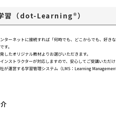
ウ
で
（dot-Learning®）
開
く
ビスは、インターネットに接続すれば「何時でも、どこからでも、好
です。
発したオリジナル教材よりお選びいただきます。
なインストラクターが対応しますので、安心してご受講いただけ
社が運営する学習管理システム（LMS：Learning Management S
紹介