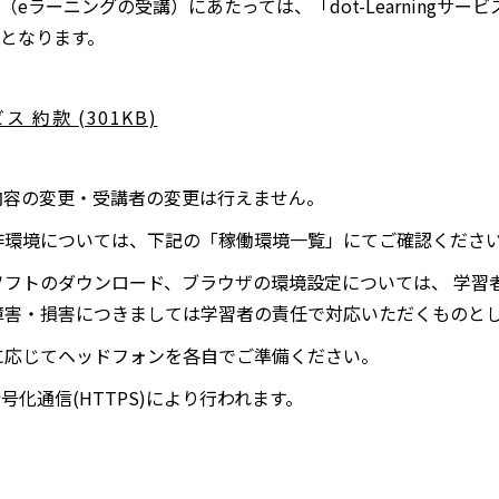
の利用（eラーニングの受講）にあたっては、「dot-Learningサ
く
となります。
ビス 約款 (301KB)
別
ウ
ィ
内容の変更・受講者の変更は行えません。
ン
作環境については、下記の「稼働環境一覧」にてご確認くださ
ド
ソフトのダウンロード、ブラウザの環境設定については、 学習
ウ
障害・損害につきましては学習者の責任で対応いただくものと
で
開
に応じてヘッドフォンを各自でご準備ください。
く
号化通信(HTTPS)により行われます。