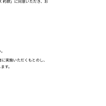
ービス 約款」に同意いただき、お
い。
者に実施いただくもとのし、
します。