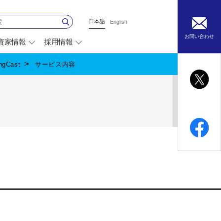
日本語
English
お問い合わせ
資家情報
採用情報
別
ウ
ィ
gCast
サービス内容
ン
ド
ウ
で
開
く