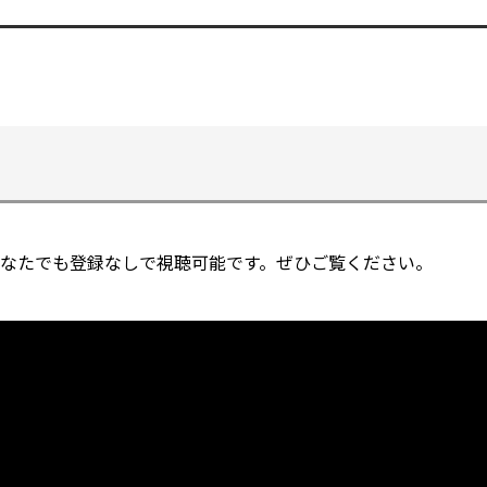
ウ
ィ
ン
ド
ウ
で
開
く
なたでも登録なしで視聴可能です。ぜひご覧ください。