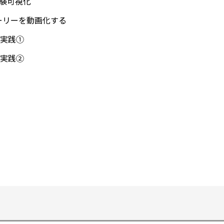
体験可視化
トーリーを動画化する
：実践①
：実践②