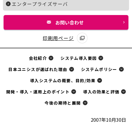
エンタープライズサーバ
お問い合わせ
別
ウ
印刷用ページ
別
ィ
ウ
ン
会社紹介
システム導入要因
ィ
ド
ン
ウ
日本ユニシスが選ばれた理由
システムポリシー
ド
で
導入システムの概要、目的/効果
ウ
開
で
開発・導入・運用上のポイント
導入の効果と評価
く
開
今後の期待と展開
く
2007年10月30日