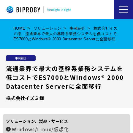
ハ
ン
バ
HOME
ソリューション
事例紹介
株式会社イズ
ー
ミ様 - 流通業界で最大の基幹系業務システムを低コストで
ガ
ES7000とWindows® 2000 Datacenter Serverに全面移行
ー
メ
ニ
ュ
事例紹介
ー
を
流通業界で最大の基幹系業務システムを
開
低コストでES7000とWindows® 2000
く
Datacenter Serverに全面移行
株式会社イズミ様
ソリューション、製品・サービス
Windows/Linux/仮想化