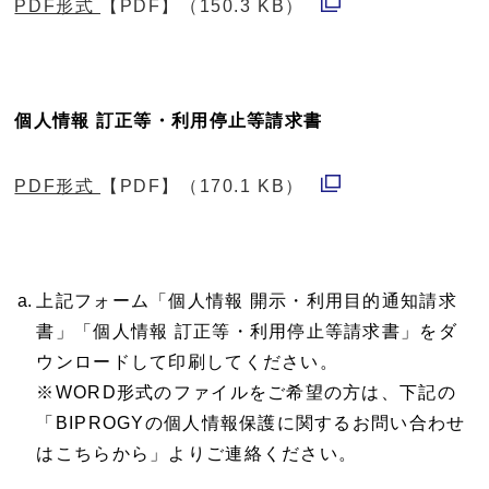
PDF形式
【PDF】（150.3 KB）
別
ウ
ィ
個人情報 訂正等・利用停止等請求書
ン
ド
PDF形式
【PDF】（170.1 KB）
ウ
別
で
ウ
開
ィ
上記フォーム「個人情報 開示・利用目的通知請求
く
ン
書」「個人情報 訂正等・利用停止等請求書」をダ
ド
ウンロードして印刷してください。
ウ
※WORD形式のファイルをご希望の方は、下記の
で
「BIPROGYの個人情報保護に関するお問い合わせ
はこちらから」よりご連絡ください。
開
く