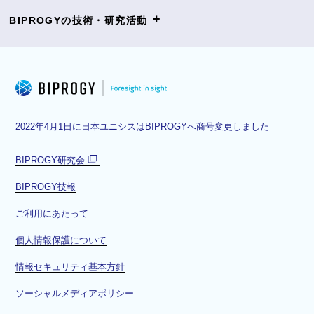
+
BIPROGYの技術・研究活動
2022年4月1日に日本ユニシスはBIPROGYへ商号変更しました
BIPROGY研究会
別
BIPROGY技報
ウ
ィ
ご利用にあたって
ン
ド
個人情報保護について
ウ
情報セキュリティ基本方針
で
開
ソーシャルメディアポリシー
く