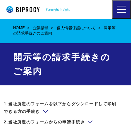
ハ
ン
バ
ー
HOME
企業情報
個人情報保護について
開示等
ガ
の請求手続きのご案内
ー
メ
ニ
ュ
開示等の請求手続きの
ー
を
ご案内
開
く
1.当社所定のフォームを以下からダウンロードして印刷
できる方の手続き
2.当社所定のフォームからの申請手続き