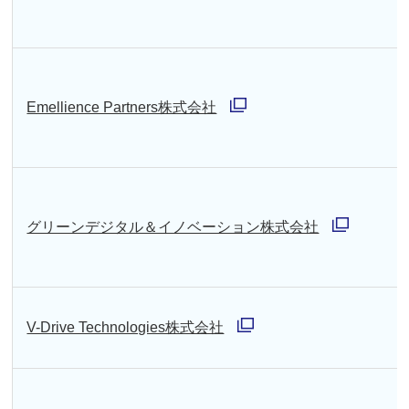
く
ィ
ン
ド
Emellience Partners株式会社
ウ
別
で
ウ
開
ィ
く
ン
グリーンデジタル＆イノベーション株式会社
ド
別
ウ
ウ
で
ィ
V-Drive Technologies株式会社
開
ン
別
く
ド
ウ
ウ
ィ