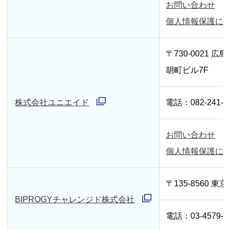
く
お問い合わせ
ィ
別
個人情報保護に
ン
ウ
ド
ィ
〒730-0021 広
ウ
ン
胡町ビル7F
で
ド
開
ウ
株式会社ユニエイド
電話：082-241-5
く
別
で
ウ
開
お問い合わせ
別
ィ
く
個人情報保護に
ウ
ン
ィ
ド
〒135-8560 東
ン
ウ
BIPROGYチャレンジド株式会社
別
ド
で
電話：03-4579-2
ウ
ウ
開