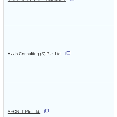
で
別
開
ウ
く
ィ
ン
ド
ウ
Axxis Consulting (S) Pte. Ltd.
で
別
開
ウ
く
ィ
ン
ド
ウ
で
AFON IT Pte. Ltd.