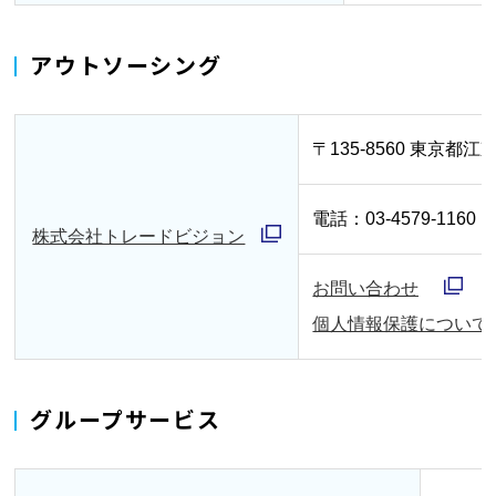
ィ
で
く
アウトソーシング
ン
開
ド
く
ウ
〒135-8560 東京都江東
で
開
電話：03-4579-1160
株式会社トレードビジョン
く
別
お問い合わせ
ウ
別
個人情報保護について
ィ
ウ
ン
ィ
ド
グループサービス
ン
ウ
ド
で
ウ