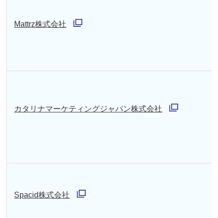
で
ン
開
Mattrz株式会社
ド
別
く
ウ
ウ
で
ィ
開
ン
く
ド
カタリナマーケティングジャパン株式会社
ウ
別
で
ウ
開
ィ
く
ン
ド
Spacid株式会社
ウ
別
で