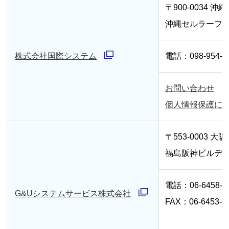
〒900-0034
沖縄
ン
沖縄セルラーフォ
ド
ウ
株式会社国際システム
電話：
098-954-8
で
別
開
ウ
お問い合わせ
く
別
ィ
個人情報保護に
ウ
ン
ィ
ド
〒553-0003 大
ン
ウ
福島阪神ビルディ
ド
で
ウ
開
電話：06-6458-4
G&Uシステムサービス株式会社
で
く
FAX：06-6453-0
別
開
ウ