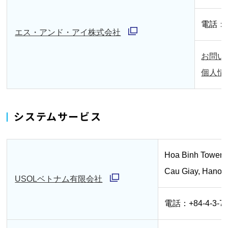
ウ
電話：03
で
エス・アンド・アイ株式会社
別
開
お問い
ウ
く
個人情
ィ
ン
ド
システムサービス
ウ
で
Hoa Binh Tower, 
開
Cau Giay, Hanoi,
く
USOLベトナム有限会社
別
電話：+84-4-3-75
ウ
ィ