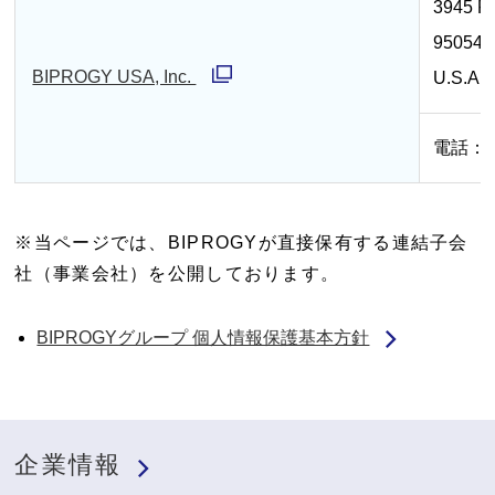
3945 Fr
開
で
95054,
く
開
BIPROGY USA, Inc.
U.S.A
く
別
ウ
電話：+1
ィ
ン
ド
※当ページでは、BIPROGYが直接保有する連結子会
社（事業会社）を公開しております。
ウ
で
BIPROGYグループ 個人情報保護基本方針
開
く
企業情報