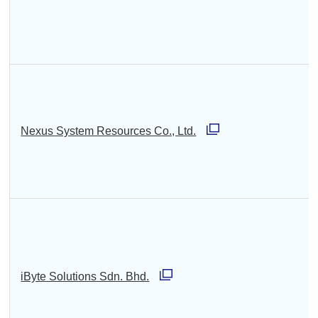
別
開
ウ
く
ィ
ン
ド
ウ
Nexus System Resources Co., Ltd.
で
別
開
ウ
く
ィ
ン
ド
ウ
iByte Solutions Sdn. Bhd.
で
別
開
ウ