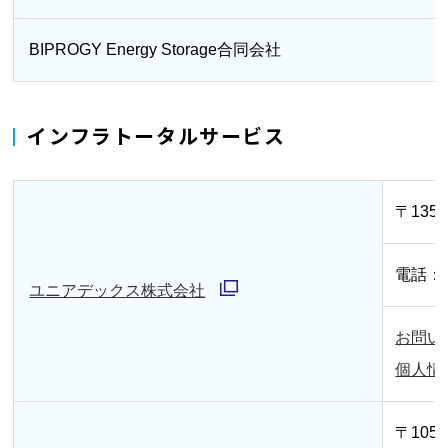
ウ
開
ィ
BIPROGY Energy Storage合同会社
く
ン
ド
インフラトータルサービス
ウ
で
開
〒135
く
電話：03
ユニアデックス株式会社
別
お問い
ウ
個人情
ィ
ン
〒105
ド