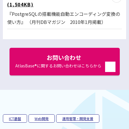
(1,504KB)
『PostgreSQLの搭載機能自動エンコーディング変換の
使い方』 （月刊DBマガジン 2010年1月掲載）
お問い合わせ
AtlasBase®に関するお問い合わせはこちらから
別
ウ
ィ
ン
ド
ウ
で
開
く
ICT基盤
Web開発
運用管理・開発支援