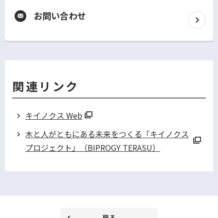
お問い合わせ
別
ウ
ィ
ン
ド
ウ
関連リンク
で
開
く
キイノクス Web
別
木と人がともにある未来をつくる「キイノクス
ウ
プロジェクト」（BIPROGY TERASU）
ィ
別
ン
ウ
ド
ィ
ウ
ン
で
ド
戻る