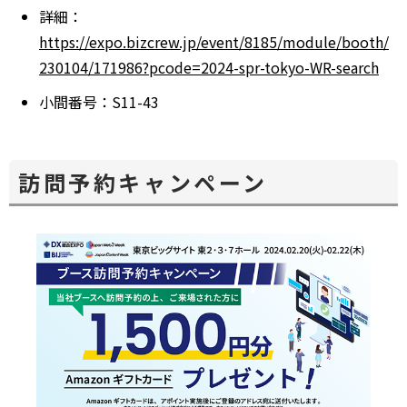
詳細：
https://expo.bizcrew.jp/event/8185/module/booth/
230104/171986?pcode=2024-spr-tokyo-WR-search
別
小間番号：S11-43
ウ
ィ
ン
訪問予約キャンペーン
ド
ウ
で
開
く