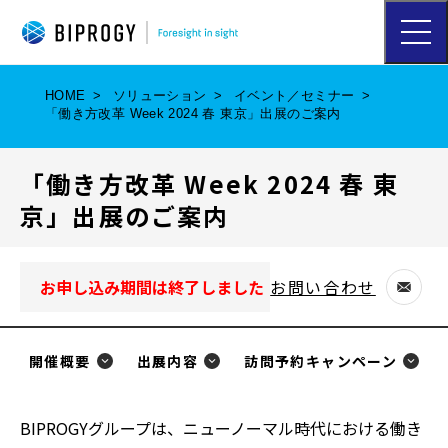
ハ
ン
バ
ー
HOME
ソリューション
イベント／セミナー
ガ
「働き方改革 Week 2024 春 東京」出展のご案内
ー
メ
ニ
「働き方改革 Week 2024 春 東
ュ
ー
京」出展のご案内
を
開
く
お申し込み期間は終了しました
お問い合わせ
別
ウ
ィ
開催概要
出展内容
訪問予約キャンペーン
ン
ド
BIPROGYグループは、ニューノーマル時代における働き
ウ