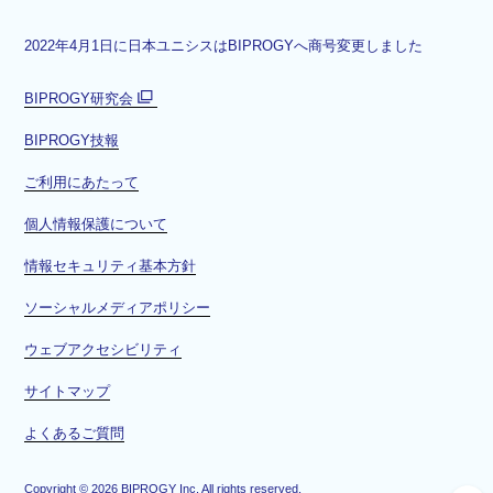
2022年4月1日に日本ユニシスはBIPROGYへ商号変更しました
BIPROGY研究会
別
BIPROGY技報
ウ
ィ
ご利用にあたって
ン
ド
個人情報保護について
ウ
情報セキュリティ基本方針
で
開
ソーシャルメディアポリシー
く
ウェブアクセシビリティ
サイトマップ
よくあるご質問
Copyright ©
2026
BIPROGY Inc. All rights reserved.