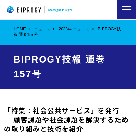
ハ
ン
バ
HOME
ニュース
2023年 ニュース
BIPROGY技
ー
報 通巻157号
ガ
ー
メ
ニ
BIPROGY技報 通巻
ュ
ー
を
157号
開
く
「特集：社会公共サービス」を発行
― 顧客課題や社会課題を解決するため
の取り組みと技術を紹介 ―