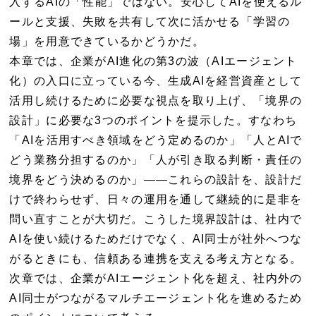
入するAIの「性能」ではない。安心してAIを使えるル
ールと支援、失敗を共有して次に活かせる「学習の
場」を用意できているかどうかだ。
本章では、企業がAI進化の第3の波（AIエージェント
化）の入口に立っている今、生成AIを経営資産として
活用し続けるために必要な視点を取り上げ、「境界の
設計」に必要な3つのポイントを提示した。すなわち
「AIを活用すべき領域をどう定めるのか」「人とAIで
どう業務分担するのか」「人が引き取る判断・責任の
境界をどう決めるのか」――これらの設計を、設計だ
けで終わらせず、日々の運用を通して継続的に是非を
問い直すことが大切だ。こうした境界設計は、社内で
AIを使い続けるためだけでなく、AI同士が社外へつな
がるときにも、信頼ある連携を支える考え方となる。
次章では、企業がAIエージェント化を超え、社内外の
AI同士がつながるマルチエージェント化を進めるため