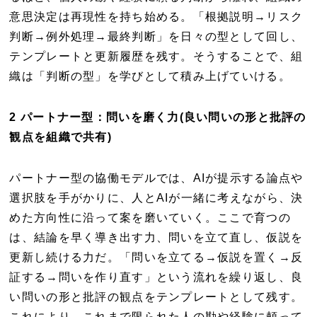
意思決定は再現性を持ち始める。「根拠説明→リスク
判断→例外処理→最終判断」を日々の型として回し、
テンプレートと更新履歴を残す。そうすることで、組
織は「判断の型」を学びとして積み上げていける。
2 パートナー型：問いを磨く力(良い問いの形と批評の
観点を組織で共有)
パートナー型の協働モデルでは、AIが提示する論点や
選択肢を手がかりに、人とAIが一緒に考えながら、決
めた方向性に沿って案を磨いていく。ここで育つの
は、結論を早く導き出す力、問いを立て直し、仮説を
更新し続ける力だ。「問いを立てる→仮説を置く→反
証する→問いを作り直す」という流れを繰り返し、良
い問いの形と批評の観点をテンプレートとして残す。
これにより、これまで限られた人の勘や経験に頼って