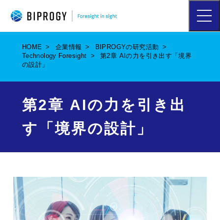
ハ
ン
バ
ー
HOME
企業情報
BIPROGYの研究活動
ガ
Technology Foresight
第2章 AIの力を引き出す「境界
ー
の設計」
メ
ニ
ュ
ー
第2章 AIの力を引き出
を
開
す「境界の設計」
く