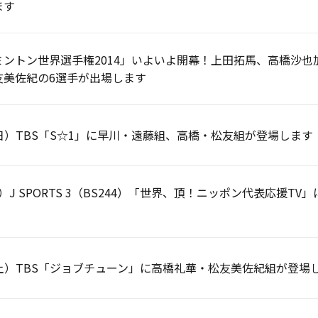
ます
ミントン世界選手権2014」いよいよ開幕！上田拓馬、高橋沙
友美佐紀の6選手が出場します
（日）TBS「S☆1」に早川・遠藤組、高橋・松友組が登場します
木）J SPORTS 3（BS244）「世界、頂！ニッポン代表応援
（土）TBS「ジョブチューン」に高橋礼華・松友美佐紀組が登場