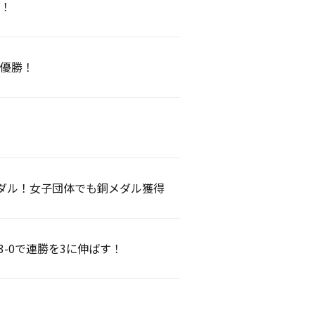
勝！
準優勝！
メダル！女子団体でも銅メダル獲得
3-0で連勝を3に伸ばす！
！