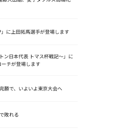
決SP」に上田拓馬選手が登場します
ドミントン日本代表 トマス杯戦記～」に
コーチが登場します
-0完勝で、いよいよ東京大会へ
2で敗れる