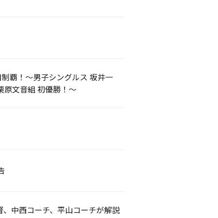
目制覇！～男子シングルス 坂井一
栗原文音組 初優勝！～
告
山監督、中西コーチ、平山コーチが解説