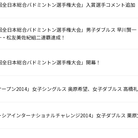
8回全日本総合バドミントン選手権大会」入賞選手コメント追加
8回全日本総合バドミントン選手権大会」男子ダブルス 早川賢
一・松友美佐紀組二連覇達成！
8回全日本総合バドミントン選手権大会」開幕！
ープン2014」女子シングルス 奥原希望、女子ダブルス 高橋
ーシアインターナショナルチャレンジ2014」女子ダブルス 栗