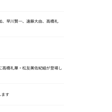
也加、早川賢一、遠藤大由、高橋礼
TV」に高橋礼華・松友美佐紀組が登場し
します