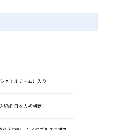
ナショナルチーム）入り
佐紀組 日本人初制覇！
・遠藤大由組、女子ダブルス高橋礼