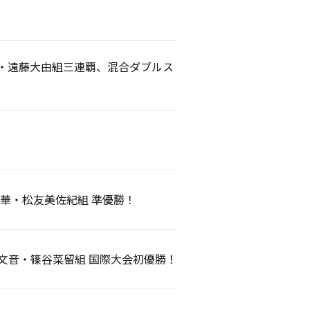
一・遠藤大由組三連覇、混合ダブルス
礼華・松友美佐紀組 準優勝！
原文音・篠谷菜留組 国際大会初優勝！