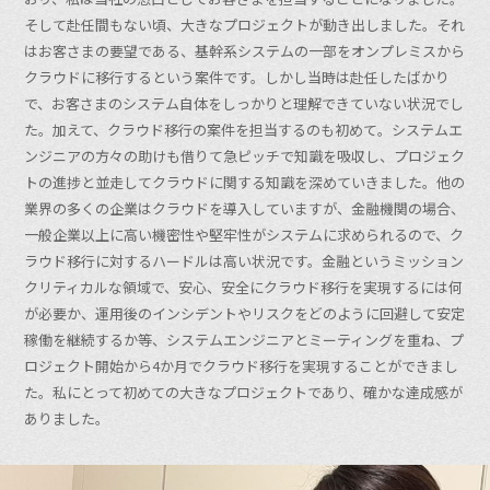
そして赴任間もない頃、大きなプロジェクトが動き出しました。それ
はお客さまの要望である、基幹系システムの一部をオンプレミスから
クラウドに移行するという案件です。しかし当時は赴任したばかり
で、お客さまのシステム自体をしっかりと理解できていない状況でし
た。加えて、クラウド移行の案件を担当するのも初めて。システムエ
ンジニアの方々の助けも借りて急ピッチで知識を吸収し、プロジェク
トの進捗と並走してクラウドに関する知識を深めていきました。他の
業界の多くの企業はクラウドを導入していますが、金融機関の場合、
一般企業以上に高い機密性や堅牢性がシステムに求められるので、ク
ラウド移行に対するハードルは高い状況です。金融というミッション
クリティカルな領域で、安心、安全にクラウド移行を実現するには何
が必要か、運用後のインシデントやリスクをどのように回避して安定
稼働を継続するか等、システムエンジニアとミーティングを重ね、プ
ロジェクト開始から4か月でクラウド移行を実現することができまし
た。私にとって初めての大きなプロジェクトであり、確かな達成感が
ありました。