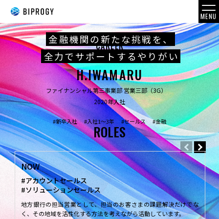
MENU
金融機関の新たな挑戦を、
CAREER
全力でサポートするやりがい
キャリア紹介
TOP_トップページ
H.IWAMARU
VISION_
描いてきた軌跡と、これから描く未来
ファイナンシャル第三事業部 営業三部（3G）
2020年入社
MESSAGE_社長メッセージ
#新卒入社
#入社1～3年
#セールス
#金融
ROLES
COMPANY_会社概況
BUSINESS_事業紹介
NOW
F
#アカウントセールス
#
#ソリューションセールス
#
CAREER_変化を楽しむ社員のキャリア
地方銀行の担当営業として、担当のお客さまの課題解決だけでな
提
く、その地域を活性化する方法を考えながら活動しています。
き
WORK STYLE_変化に柔軟な働き方