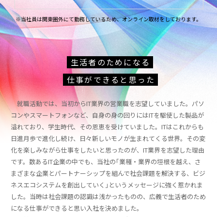
※当社員は関東圏外にて勤務しているため、オンライン取材をしております。
WOMAN_女性のキャリア・活躍推進
RECRUITING_採用情報
生活者のためになる
仕事ができると思った
27新卒ENTRY
就職活動では、当初からIT業界の営業職を志望していました。パソ
コンやスマートフォンなど、自身の身の回りにはITを駆使した製品が
28新卒ENTRY
溢れており、学生時代、その恩恵を受けていました。ITはこれからも
日進月歩で進化し続け、日々新しいモノが生まれてくる世界。その変
キャリア採用
化を楽しみながら仕事をしたいと思ったのが、IT業界を志望した理由
です。数あるIT企業の中でも、当社の｢業種・業界の垣根を越え、さ
まざまな企業とパートナーシップを組んで社会課題を解決する、ビジ
障害者採用
ネスエコシステムを創出していく｣というメッセージに強く惹かれま
した。当時は社会課題の認識は浅かったものの、広義で生活者のため
になる仕事ができると思い入社を決めました。