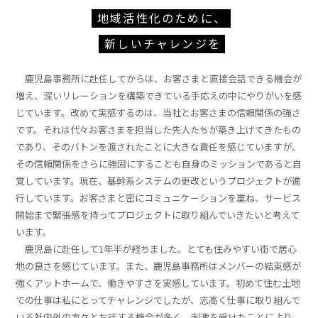
地域活性化のために、
新しいチャレンジを
鹿児島事務所に赴任してからは、お客さまと直接会話できる機会が
増え、深いリレーションを構築できている手応えの中にやりがいを感
じています。改めて実感するのは、当社とお客さまの信頼関係の強さ
です。それは代々お客さまを担当した先人たちが築き上げてきたもの
であり、そのバトンを渡されたことに大きな責任を感じていますが、
その信頼関係をさらに強固にすることも自身のミッションであると自
覚しています。現在、基幹系システムの更改というプロジェクトが進
行しています。お客さまと密にコミュニケーションを重ね、サービス
開始まで緊張感を持ってプロジェクトに取り組んでいきたいと考えて
います。
鹿児島に赴任して1年半が経ちました。とても住みやすい街で居心
地の良さを感じています。また、鹿児島事務所はメンバーの結束感が
強くアットホームで、働きやすさを実感しています。初めて住む土地
での仕事は私にとってチャレンジでしたが、志高く仕事に取り組んで
いる社内外の方々とお話する機会が多く、刺激を受けたことにより、