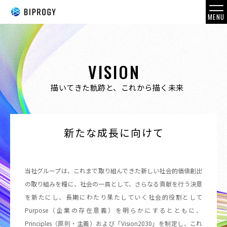
MENU
TOP_トップページ
VISION
描いてきた軌跡と、これから描く未来
VISION_
描いてきた軌跡と、これから描く未来
MESSAGE_社長メッセージ
新たな成長に向けて
COMPANY_会社概況
BUSINESS_事業紹介
当社グループは、これまで取り組んできた新しい社会的価値創出
の取り組みを糧に、社会の一員として、さらなる貢献を行う決意
CAREER_変化を楽しむ社員のキャリア
を新たにし、長期にわたり果たしていく社会的役割として
Purpose（企業の存在意義）を明らかにするとともに、
Principles（原則・主義）および「Vision2030」を制定し、これ
WORK STYLE_変化に柔軟な働き方