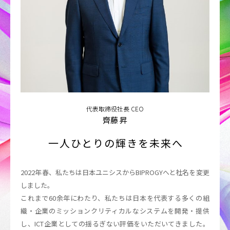
WOMAN_女性のキャリア・活躍推進
RECRUITING_採用情報
27新卒ENTRY
代表取締役社長 CEO
齊藤 昇
28新卒ENTRY
一人ひとりの輝きを未来へ
キャリア採用
2022年春、私たちは日本ユニシスからBIPROGYへと社名を変更
しました。
障害者採用
これまで60余年にわたり、私たちは日本を代表する多くの組
織・企業のミッションクリティカルなシステムを開発・提供
し、ICT企業としての揺るぎない評価をいただいてきました。