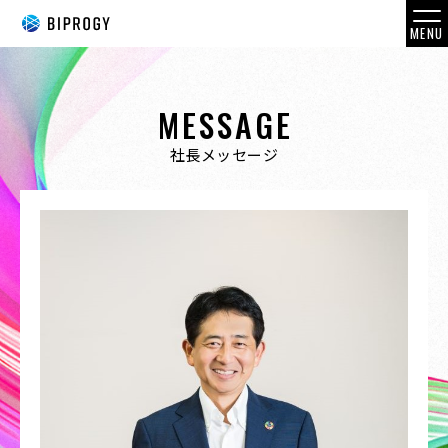
MENU
MESSAGE
TOP_トップページ
社長メッセージ
VISION_
描いてきた軌跡と、これから描く未来
MESSAGE_社長メッセージ
COMPANY_会社概況
BUSINESS_事業紹介
CAREER_変化を楽しむ社員のキャリア
WORK STYLE_変化に柔軟な働き方