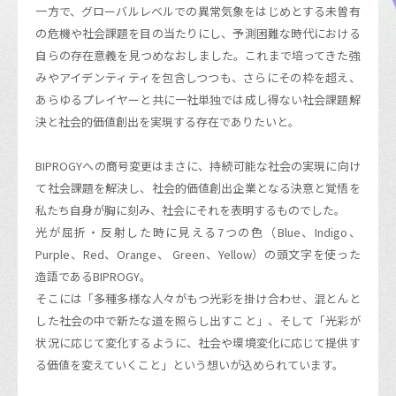
一方で、グローバルレベルでの異常気象をはじめとする未曽有
の危機や社会課題を目の当たりにし、予測困難な時代における
自らの存在意義を見つめなおしました。これまで培ってきた強
みやアイデンティティを包含しつつも、さらにその枠を超え、
あらゆるプレイヤーと共に一社単独では成し得ない社会課題解
決と社会的価値創出を実現する存在でありたいと。
BIPROGYへの商号変更はまさに、持続可能な社会の実現に向け
て社会課題を解決し、社会的価値創出企業となる決意と覚悟を
私たち自身が胸に刻み、社会にそれを表明するものでした。
光が屈折・反射した時に見える7つの色（Blue、Indigo、
Purple、Red、Orange、 Green、Yellow）の頭文字を使った
造語であるBIPROGY。
そこには「多種多様な人々がもつ光彩を掛け合わせ、混とんと
した社会の中で新たな道を照らし出すこと」、そして「光彩が
状況に応じて変化するように、社会や環境変化に応じて提供す
る価値を変えていくこと」という想いが込められています。