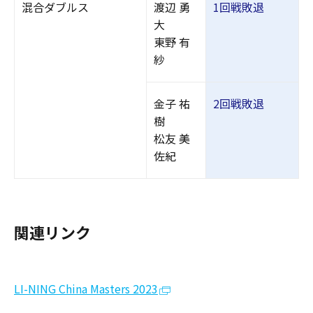
混合ダブルス
渡辺 勇
1回戦敗退
大
東野 有
紗
金子 祐
2回戦敗退
樹
松友 美
佐紀
関連リンク
LI-NING China Masters 2023