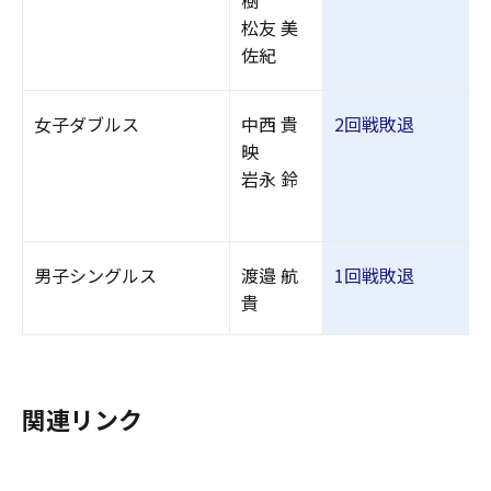
樹
松友 美
佐紀
女子ダブルス
中西 貴
2回戦敗退
映
岩永 鈴
男子シングルス
渡邉 航
1回戦敗退
貴
関連リンク