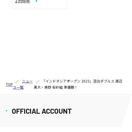
1998年
ニュー
「インドネシアオープン 2023」混合ダブルス 渡辺
TOP
ス一覧
勇大・東野 有紗組 準優勝！
OFFICIAL ACCOUNT