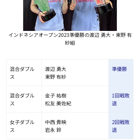
インドネシアオープン2023準優勝の渡辺 勇大・東野 有
紗組
混合ダブル
渡辺 勇大
準優勝
ス
東野 有紗
混合ダブル
金子 祐樹
1回戦敗
ス
松友 美佐紀
退
女子ダブル
中西 貴映
2回戦敗
ス
岩永 鈴
退