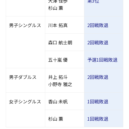
大澤 佳歩
第3位
杉山 薫
男子シングルス
川本 拓真
2回戦敗退
森口 航士朗
2回戦敗退
五十嵐 優
予選1回戦敗退
男子ダブルス
井上 拓斗
2回戦敗退
小野寺 雅之
女子シングルス
香山 未帆
1回戦敗退
杉山 薫
1回戦敗退