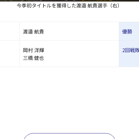
今季初タイトルを獲得した渡邉 航貴選手（右）
渡邉 航貴
優勝
岡村 洋輝
2回戦
三橋 健也