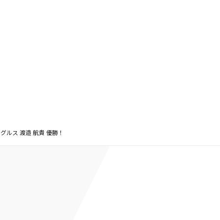
グルス 渡邉 航貴 優勝！