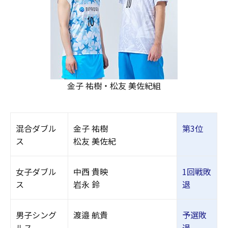
金子 祐樹・松友 美佐紀組
混合ダブル
金子 祐樹
第3位
ス
松友 美佐紀
女子ダブル
中西 貴映
1回戦敗
ス
岩永 鈴
退
男子シング
渡邉 航貴
予選敗
ルス
退