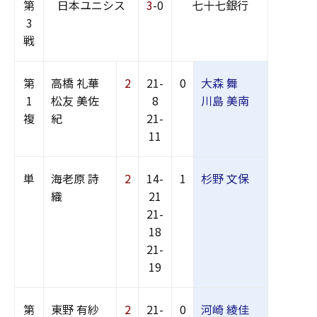
第
日本ユニシス
3
-0
七十七銀行
3
戦
第
高橋 礼華
2
21-
0
大森 舞
1
松友 美佐
8
川島 美南
複
紀
21-
11
単
海老原 詩
2
14-
1
杉野 文保
織
21
21-
18
21-
19
第
東野 有紗
2
21-
0
河崎 綾佳