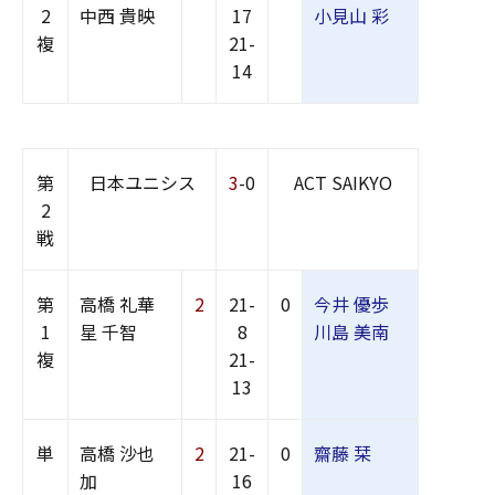
2
中西 貴映
17
小見山 彩
複
21-
14
第
日本ユニシス
3
-0
ACT SAIKYO
2
戦
第
高橋 礼華
2
21-
0
今井 優歩
1
星 千智
8
川島 美南
複
21-
13
単
高橋 沙也
2
21-
0
齋藤 栞
加
16