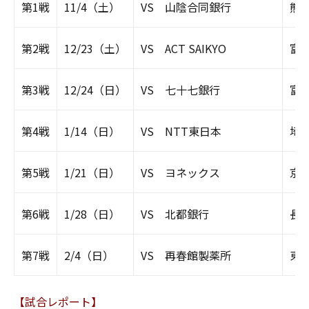
第1戦
11/4（土）
VS 山陰合同銀行
熊
第2戦
12/23（土）
VS ACT SAIKYO
富
第3戦
12/24（日）
VS 七十七銀行
富
第4戦
1/14（日）
VS NTT東日本
埼
第5戦
1/21（日）
VS ヨネックス
京
第6戦
1/28（日）
VS 北都銀行
長
第7戦
2/4（日）
VS 再春館製薬所
東
【試合レポート】