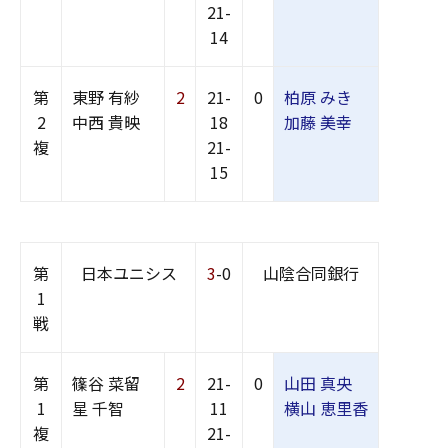
21-
14
第
東野 有紗
2
21-
0
柏原 みき
2
中西 貴映
18
加藤 美幸
複
21-
15
第
日本ユニシス
3
-0
山陰合同銀行
1
戦
第
篠谷 菜留
2
21-
0
山田 真央
1
星 千智
11
横山 恵里香
複
21-