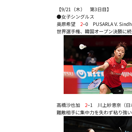
【9/21（木） 第3日目】
●女子シングルス
奥原希望
2
−0 PUSARLA V. Si
世界選手権、韓国オープン決勝に続
高橋沙也加
2
−1 川上紗恵奈（日
難敵相手に集中力を失わず粘り強い