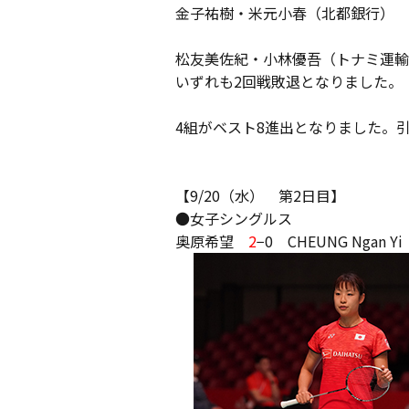
金子祐樹・米元小春（北都銀行）
松友美佐紀・
小林優吾（トナミ運
いずれも2回戦敗退となりました。
4組がベスト8進出となりました。
【9/20（水） 第2日目】
●女子シングルス
奥原希望
2
−0 CHEUNG Ngan 