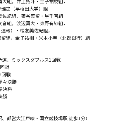
勇大組，井上拓斗・金子祐樹組，
（早稲田大学）組
美佐紀組，篠谷菜留・星千智組
文音組，渡辺勇大・東野有紗組，
・松友美佐紀組，
子祐樹・米本小春（北都銀行）組
開始 予選、ミックスダブルス1回戦
1回戦
 2回戦
始 準々決勝
 準決勝
 決勝
駅、都営大江戸線・国立競技場駅 徒歩1分）