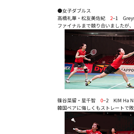
●女子ダブルス
高橋礼華・松友美佐紀
2
−
1
Greys
ファイナルまで競り合いましたが、
篠谷菜留・星千智
0
−2 KIM Ha 
韓国ペアに悔しくもストレートで敗