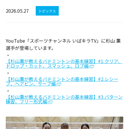
2026.05.27
トピックス
YouTube「スポーツチャンネル いばキラTV」に杉山 薫
選手が登場しています。
・
【杉山薫が教えるバドミントンの基本練習】#1.クリア、
ドロップ・カット、スマッシュ、ロブ編
・
【杉山薫が教えるバドミントンの基本練習】#2.レシー
ブ、ヘアピン、サーブ編
・
【杉山薫が教えるバドミントンの基本練習】#3.パターン
練習、フリー形式編