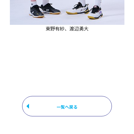
東野有紗、渡辺勇大
一覧へ戻る