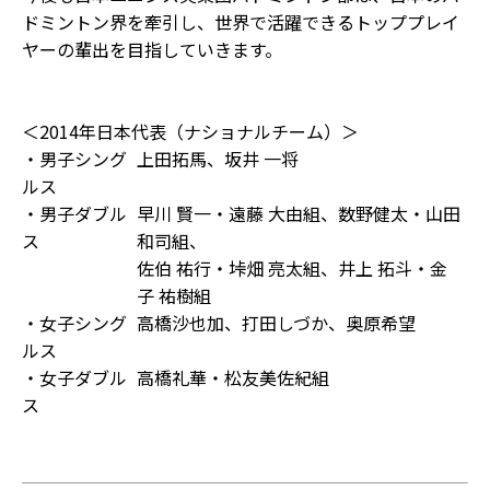
ドミントン界を牽引し、世界で活躍できるトッププレイ
ヤーの輩出を目指していきます。
＜2014年日本代表（ナショナルチーム）＞
・男子シング
上田拓馬、坂井 一将
ルス
・男子ダブル
早川 賢一・遠藤 大由組、数野健太・山田
ス
和司組、
佐伯 祐行・垰畑 亮太組、井上 拓斗・金
子 祐樹組
・女子シング
高橋沙也加、打田しづか、奥原希望
ルス
・女子ダブル
高橋礼華・松友美佐紀組
ス